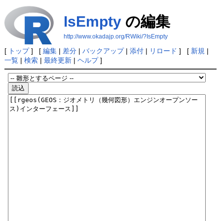
IsEmpty
の編集
http://www.okadajp.org/RWiki/?IsEmpty
[
トップ
] [
編集
|
差分
|
バックアップ
|
添付
|
リロード
] [
新規
|
一覧
|
検索
|
最終更新
|
ヘルプ
]