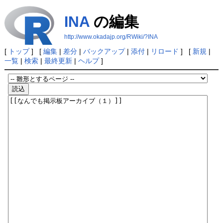
INA
の編集
http://www.okadajp.org/RWiki/?INA
[
トップ
] [
編集
|
差分
|
バックアップ
|
添付
|
リロード
] [
新規
|
一覧
|
検索
|
最終更新
|
ヘルプ
]