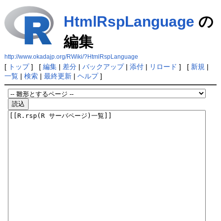
HtmlRspLanguage
の
編集
http://www.okadajp.org/RWiki/?HtmlRspLanguage
[
トップ
] [
編集
|
差分
|
バックアップ
|
添付
|
リロード
] [
新規
|
一覧
|
検索
|
最終更新
|
ヘルプ
]