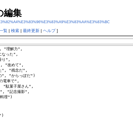
の編集
83%A9%E3%82%A4%E3%83%96%E3%83%A9%E3%83%AA%E3%83%BC
一覧
|
検索
|
最終更新
|
ヘルプ
]