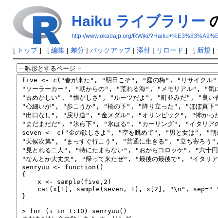
Haiku ライブラリー
http://www.okadajp.org/RWiki/?Haiku+%E3%
[
トップ
] [
編集
|
差分
|
バックアップ
|
添付
|
リロード
] [
新規
|