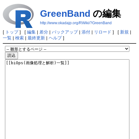
GreenBand
の編集
http://www.okadajp.org/RWiki/?GreenBand
[
トップ
] [
編集
|
差分
|
バックアップ
|
添付
|
リロード
] [
新規
|
一覧
|
検索
|
最終更新
|
ヘルプ
]