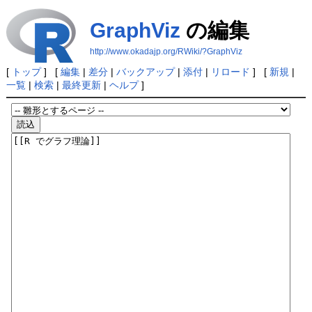
GraphViz
の編集
http://www.okadajp.org/RWiki/?GraphViz
[
トップ
] [
編集
|
差分
|
バックアップ
|
添付
|
リロード
] [
新規
|
一覧
|
検索
|
最終更新
|
ヘルプ
]