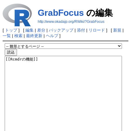
GrabFocus
の編集
http://www.okadajp.org/RWiki/?GrabFocus
[
トップ
] [
編集
|
差分
|
バックアップ
|
添付
|
リロード
] [
新規
|
一覧
|
検索
|
最終更新
|
ヘルプ
]