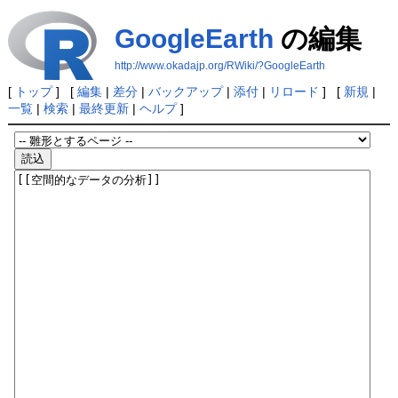
GoogleEarth
の編集
http://www.okadajp.org/RWiki/?GoogleEarth
[
トップ
] [
編集
|
差分
|
バックアップ
|
添付
|
リロード
] [
新規
|
一覧
|
検索
|
最終更新
|
ヘルプ
]