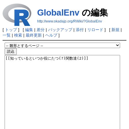
GlobalEnv
の編集
http://www.okadajp.org/RWiki/?GlobalEnv
[
トップ
] [
編集
|
差分
|
バックアップ
|
添付
|
リロード
] [
新規
|
一覧
|
検索
|
最終更新
|
ヘルプ
]