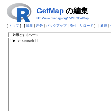
GetMap
の編集
http://www.okadajp.org/RWiki/?GetMap
[
トップ
] [
編集
|
差分
|
バックアップ
|
添付
|
リロード
] [
新規
|