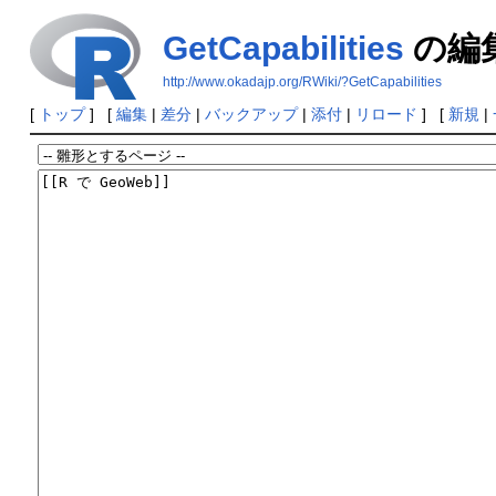
GetCapabilities
の編
http://www.okadajp.org/RWiki/?GetCapabilities
[
トップ
] [
編集
|
差分
|
バックアップ
|
添付
|
リロード
] [
新規
|