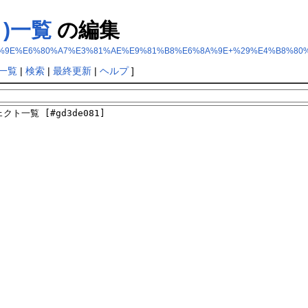
 )一覧
の編集
28%E5%B1%9E%E6%80%A7%E3%81%AE%E9%81%B8%E6%8A%9E+%29%E4%B8%8
一覧
|
検索
|
最終更新
|
ヘルプ
]