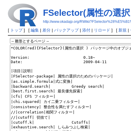
FSelector(属性の選択
http://www.okadajp.org/RWiki/?FSelector%
[
トップ
] [
編集
|
差分
|
バックアップ
|
添付
|
リロード
] [
新規
|