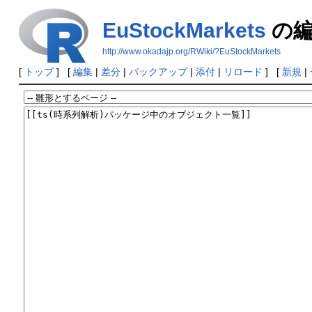
EuStockMarkets
の編
http://www.okadajp.org/RWiki/?EuStockMarkets
[
トップ
] [
編集
|
差分
|
バックアップ
|
添付
|
リロード
] [
新規
|