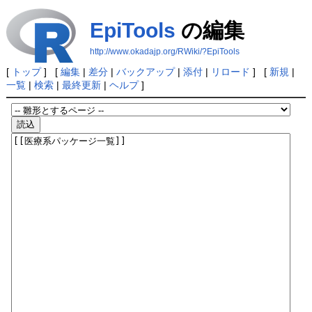
EpiTools
の編集
http://www.okadajp.org/RWiki/?EpiTools
[
トップ
] [
編集
|
差分
|
バックアップ
|
添付
|
リロード
] [
新規
|
一覧
|
検索
|
最終更新
|
ヘルプ
]