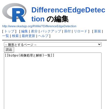
DifferenceEdgeDetec
tion
の編集
http://www.okadajp.org/RWiki/?DifferenceEdgeDetection
[
トップ
] [
編集
|
差分
|
バックアップ
|
添付
|
リロード
] [
新規
|
一覧
|
検索
|
最終更新
|
ヘルプ
]