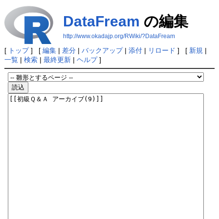
DataFream
の編集
http://www.okadajp.org/RWiki/?DataFream
[
トップ
] [
編集
|
差分
|
バックアップ
|
添付
|
リロード
] [
新規
|
一覧
|
検索
|
最終更新
|
ヘルプ
]