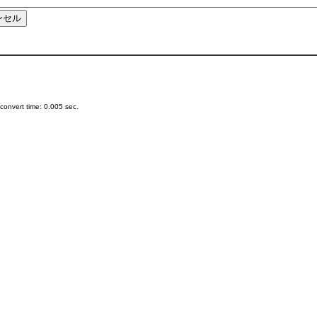
onvert time: 0.005 sec.