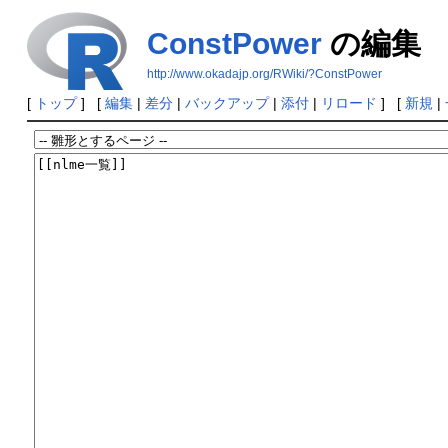
ConstPower
の編集
http://www.okadajp.org/RWiki/?ConstPower
[
トップ
] [
編集
|
差分
|
バックアップ
|
添付
|
リロード
] [
新規
|