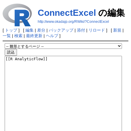
ConnectExcel
の編集
http://www.okadajp.org/RWiki/?ConnectExcel
[
トップ
] [
編集
|
差分
|
バックアップ
|
添付
|
リロード
] [
新規
|
一覧
|
検索
|
最終更新
|
ヘルプ
]