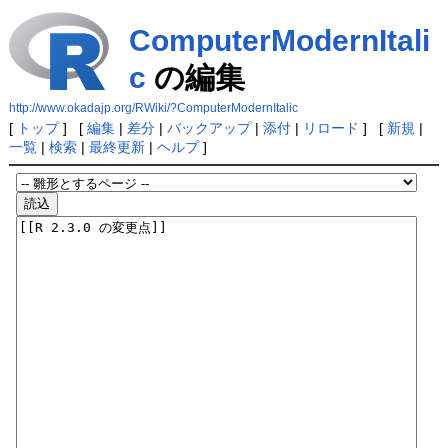
ComputerModernItali
c
の編集
http://www.okadajp.org/RWiki/?ComputerModernItalic
[
トップ
] [
編集
|
差分
|
バックアップ
|
添付
|
リロード
] [
新規
|
一覧
|
検索
|
最終更新
|
ヘルプ
]