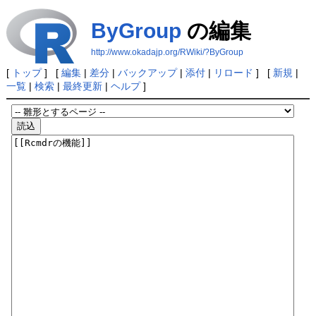
ByGroup
の編集
http://www.okadajp.org/RWiki/?ByGroup
[
トップ
] [
編集
|
差分
|
バックアップ
|
添付
|
リロード
] [
新規
|
一覧
|
検索
|
最終更新
|
ヘルプ
]