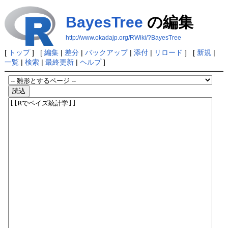
BayesTree
の編集
http://www.okadajp.org/RWiki/?BayesTree
[
トップ
] [
編集
|
差分
|
バックアップ
|
添付
|
リロード
] [
新規
|
一覧
|
検索
|
最終更新
|
ヘルプ
]