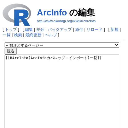
ArcInfo
の編集
http://www.okadajp.org/RWiki/?ArcInfo
[
トップ
] [
編集
|
差分
|
バックアップ
|
添付
|
リロード
] [
新規
|
一覧
|
検索
|
最終更新
|
ヘルプ
]