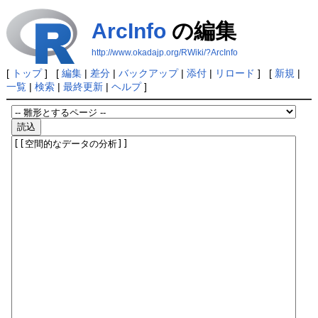
ArcInfo
の編集
http://www.okadajp.org/RWiki/?ArcInfo
[
トップ
] [
編集
|
差分
|
バックアップ
|
添付
|
リロード
] [
新規
|
一覧
|
検索
|
最終更新
|
ヘルプ
]