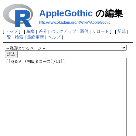
AppleGothic
の編集
http://www.okadajp.org/RWiki/?AppleGothic
[
トップ
] [
編集
|
差分
|
バックアップ
|
添付
|
リロード
] [
新規
|
一覧
|
検索
|
最終更新
|
ヘルプ
]