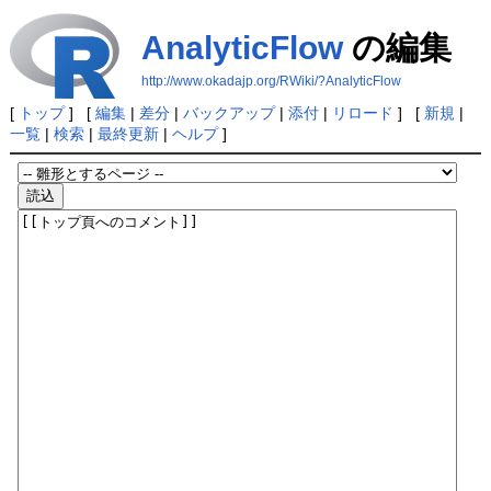
AnalyticFlow
の編集
http://www.okadajp.org/RWiki/?AnalyticFlow
[
トップ
] [
編集
|
差分
|
バックアップ
|
添付
|
リロード
] [
新規
|
一覧
|
検索
|
最終更新
|
ヘルプ
]