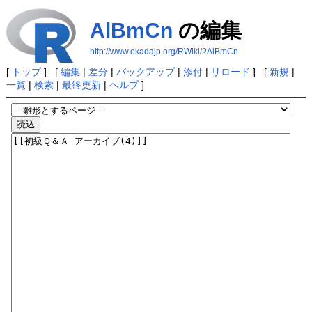
AlBmCn
の編集
http://www.okadajp.org/RWiki/?AlBmCn
[
トップ
] [
編集
|
差分
|
バックアップ
|
添付
|
リロード
] [
新規
|
一覧
|
検索
|
最終更新
|
ヘルプ
]