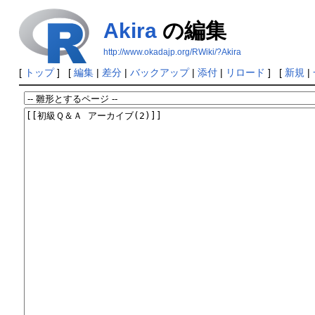
Akira
の編集
http://www.okadajp.org/RWiki/?Akira
[
トップ
] [
編集
|
差分
|
バックアップ
|
添付
|
リロード
] [
新規
|