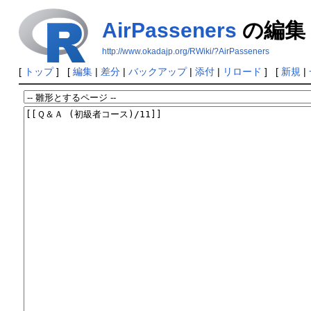
AirPasseners
の編集
http://www.okadajp.org/RWiki/?AirPasseners
[
トップ
] [
編集
|
差分
|
バックアップ
|
添付
|
リロード
] [
新規
|