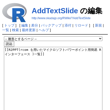
AddTextSlide
の編集
http://www.okadajp.org/RWiki/?AddTextSlide
[
トップ
] [
編集
|
差分
|
バックアップ
|
添付
|
リロード
] [
新規
|
一覧
|
検索
|
最終更新
|
ヘルプ
]