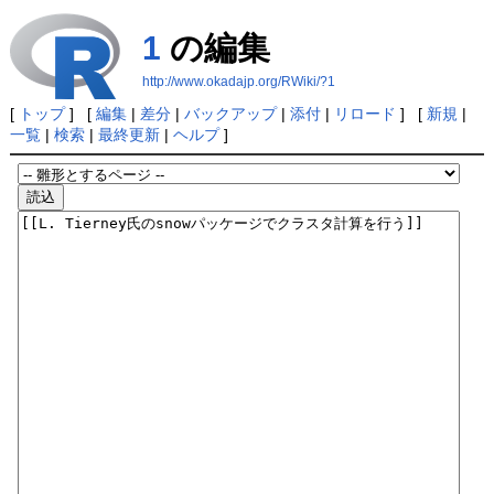
1
の編集
http://www.okadajp.org/RWiki/?1
[
トップ
] [
編集
|
差分
|
バックアップ
|
添付
|
リロード
] [
新規
|
一覧
|
検索
|
最終更新
|
ヘルプ
]