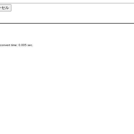
onvert time: 0.005 sec.