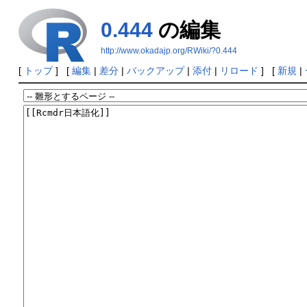
0.444
の編集
http://www.okadajp.org/RWiki/?0.444
[
トップ
] [
編集
|
差分
|
バックアップ
|
添付
|
リロード
] [
新規
|