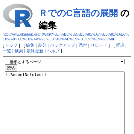
ＲでのC言語の展開
の
編集
http://www.okadajp.org/RWiki/?%EF%BC%B2%E3%81%A7%E3%81%AEC%
E8%A8%80%E8%AA%9E%E3%81%AE%E5%B1%95%E9%96%8B
[
トップ
] [
編集
|
差分
|
バックアップ
|
添付
|
リロード
] [
新規
|
一覧
|
検索
|
最終更新
|
ヘルプ
]