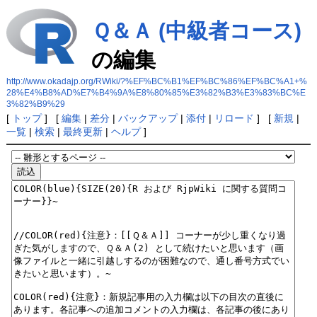
Ｑ＆Ａ (中級者コース)
の編集
http://www.okadajp.org/RWiki/?%EF%BC%B1%EF%BC%86%EF%BC%A1+%
28%E4%B8%AD%E7%B4%9A%E8%80%85%E3%82%B3%E3%83%BC%E
3%82%B9%29
[
トップ
] [
編集
|
差分
|
バックアップ
|
添付
|
リロード
] [
新規
|
一覧
|
検索
|
最終更新
|
ヘルプ
]