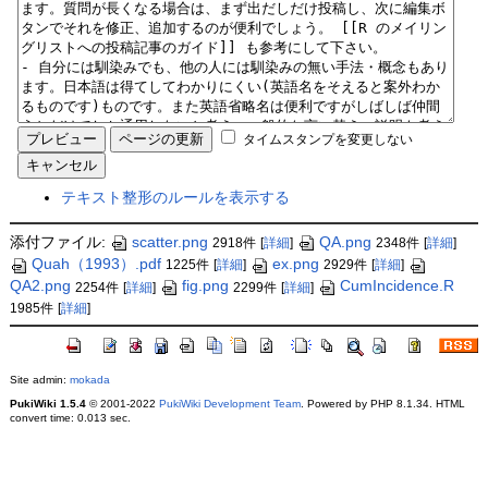
タイムスタンプを変更しない
テキスト整形のルールを表示する
添付ファイル:
scatter.png
QA.png
2918件
[
詳細
]
2348件
[
詳細
]
Quah（1993）.pdf
ex.png
1225件
[
詳細
]
2929件
[
詳細
]
QA2.png
fig.png
CumIncidence.R
2254件
[
詳細
]
2299件
[
詳細
]
1985件
[
詳細
]
Site admin:
mokada
PukiWiki 1.5.4
© 2001-2022
PukiWiki Development Team
. Powered by PHP 8.1.34. HTML
convert time: 0.013 sec.