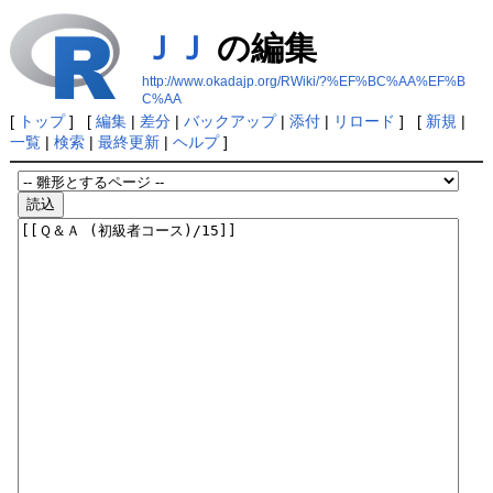
ＪＪ
の編集
http://www.okadajp.org/RWiki/?%EF%BC%AA%EF%B
C%AA
[
トップ
] [
編集
|
差分
|
バックアップ
|
添付
|
リロード
] [
新規
|
一覧
|
検索
|
最終更新
|
ヘルプ
]