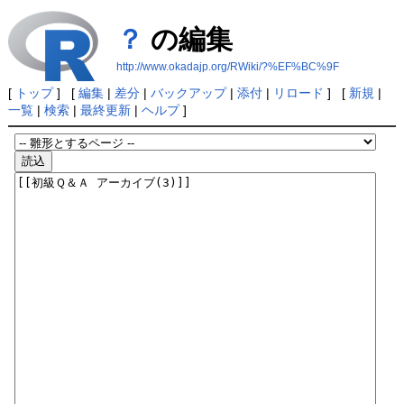
？
の編集
http://www.okadajp.org/RWiki/?%EF%BC%9F
[
トップ
] [
編集
|
差分
|
バックアップ
|
添付
|
リロード
] [
新規
|
一覧
|
検索
|
最終更新
|
ヘルプ
]