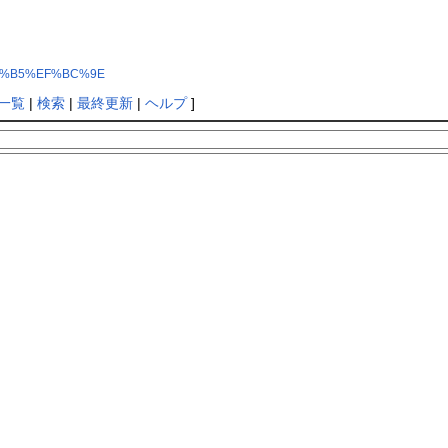
%81%B5%EF%BC%9E
一覧
|
検索
|
最終更新
|
ヘルプ
]