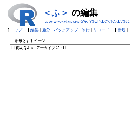
＜ふ＞
の編集
http://www.okadajp.org/RWiki/?%EF%BC%9C%E3
[
トップ
] [
編集
|
差分
|
バックアップ
|
添付
|
リロード
] [
新規
|