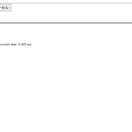
onvert time: 0.005 sec.