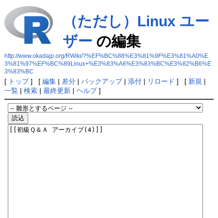
（ただし）Linux ユー
ザー
の編集
http://www.okadajp.org/RWiki/?%EF%BC%88%E3%81%9F%E3%81%A0%E
3%81%97%EF%BC%89Linux+%E3%83%A6%E3%83%BC%E3%82%B6%E
3%83%BC
[
トップ
] [
編集
|
差分
|
バックアップ
|
添付
|
リロード
] [
新規
|
一覧
|
検索
|
最終更新
|
ヘルプ
]