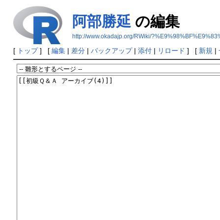
阿部勝延
の編集
http://www.okadajp.org/RWiki/?%E9%98%BF%E
[
トップ
] [
編集
|
差分
|
バックアップ
|
添付
|
リロード
] [
新規
|