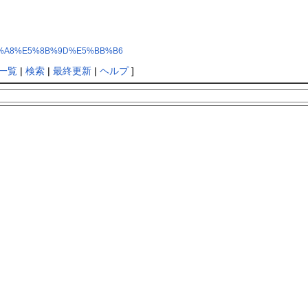
9%83%A8%E5%8B%9D%E5%BB%B6
一覧
|
検索
|
最終更新
|
ヘルプ
]