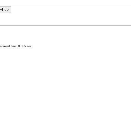
onvert time: 0.005 sec.