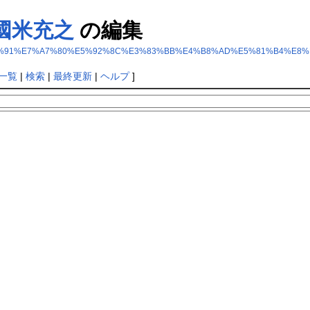
國米充之
の編集
B7%E7%95%91%E7%A7%80%E5%92%8C%E3%83%BB%E4%B8%AD%E5%81%B4
一覧
|
検索
|
最終更新
|
ヘルプ
]