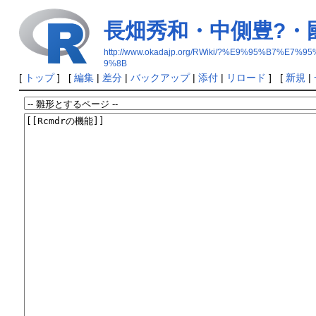
長畑秀和・中側豊?・
http://www.okadajp.org/RWiki/?%E9%95%
9%8B
[
トップ
] [
編集
|
差分
|
バックアップ
|
添付
|
リロード
] [
新規
|