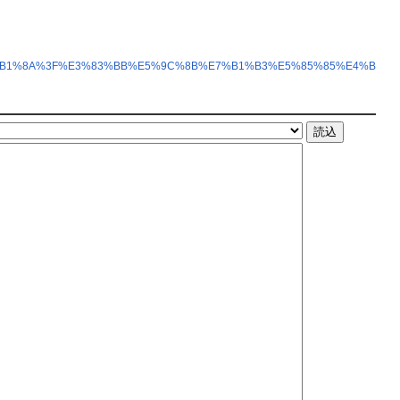
%E8%B1%8A%3F%E3%83%BB%E5%9C%8B%E7%B1%B3%E5%85%85%E4%B