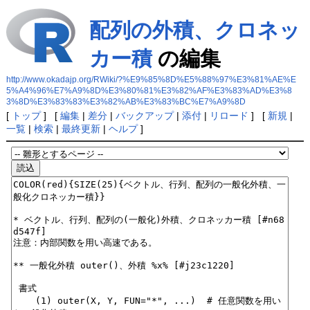
配列の外積、クロネッ
カー積
の編集
http://www.okadajp.org/RWiki/?%E9%85%8D%E5%88%97%E3%81%AE%E
5%A4%96%E7%A9%8D%E3%80%81%E3%82%AF%E3%83%AD%E3%8
3%8D%E3%83%83%E3%82%AB%E3%83%BC%E7%A9%8D
[
トップ
] [
編集
|
差分
|
バックアップ
|
添付
|
リロード
] [
新規
|
一覧
|
検索
|
最終更新
|
ヘルプ
]