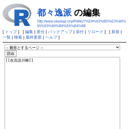
都々逸派
の編集
http://www.okadajp.org/RWiki/?%E9%83%BD%E3%80%
85%E9%80%B8%E6%B4%BE
[
トップ
] [
編集
|
差分
|
バックアップ
|
添付
|
リロード
] [
新規
|
一覧
|
検索
|
最終更新
|
ヘルプ
]