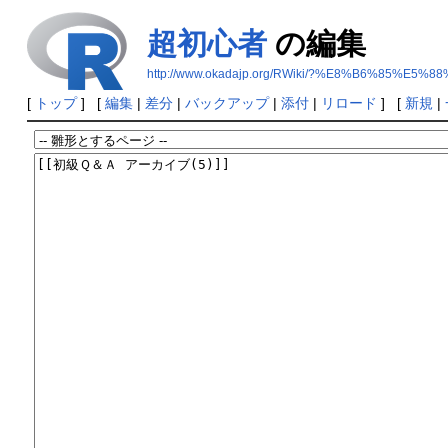
超初心者
の編集
http://www.okadajp.org/RWiki/?%E8%B6%85%E
[
トップ
] [
編集
|
差分
|
バックアップ
|
添付
|
リロード
] [
新規
|