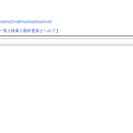
5%88%9D%E5%BF%83%E8%80%85
一覧
|
検索
|
最終更新
|
ヘルプ
]