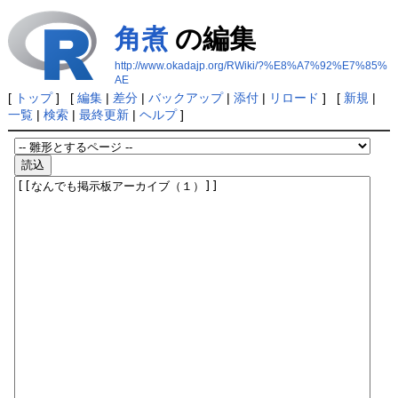
角煮
の編集
http://www.okadajp.org/RWiki/?%E8%A7%92%E7%85%
AE
[
トップ
] [
編集
|
差分
|
バックアップ
|
添付
|
リロード
] [
新規
|
一覧
|
検索
|
最終更新
|
ヘルプ
]