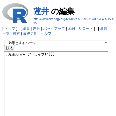
蓮井
の編集
http://www.okadajp.org/RWiki/?%E8%93%AE%E4%BA%
95
[
トップ
] [
編集
|
差分
|
バックアップ
|
添付
|
リロード
] [
新規
|
一覧
|
検索
|
最終更新
|
ヘルプ
]