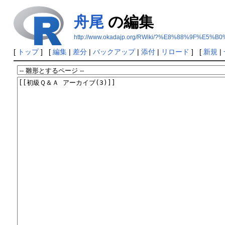
舟尾
の編集
http://www.okadajp.org/RWiki/?%E8%88%9F%E5%B
[
トップ
] [
編集
|
差分
|
バックアップ
|
添付
|
リロード
] [
新規
|