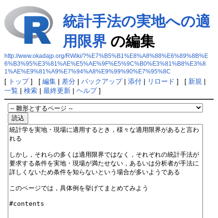
統計手法の実地への適
用限界
の編集
http://www.okadajp.org/RWiki/?%E7%B5%B1%E8%A8%88%E6%89%8B%E
6%B3%95%E3%81%AE%E5%AE%9F%E5%9C%B0%E3%81%B8%E3%8
1%AE%E9%81%A9%E7%94%A8%E9%99%90%E7%95%8C
[
トップ
] [
編集
|
差分
|
バックアップ
|
添付
|
リロード
] [
新規
|
一覧
|
検索
|
最終更新
|
ヘルプ
]