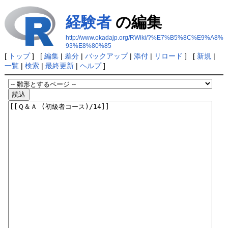
経験者
の編集
http://www.okadajp.org/RWiki/?%E7%B5%8C%E9%A8%
93%E8%80%85
[
トップ
] [
編集
|
差分
|
バックアップ
|
添付
|
リロード
] [
新規
|
一覧
|
検索
|
最終更新
|
ヘルプ
]