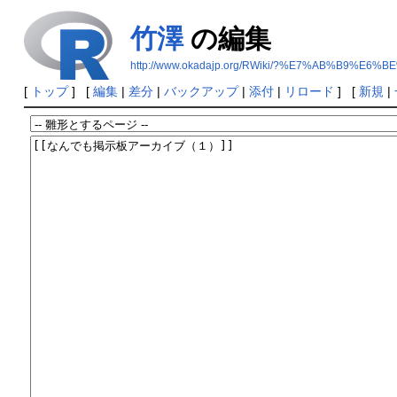
竹澤
の編集
http://www.okadajp.org/RWiki/?%E7%AB%B9%E6%B
[
トップ
] [
編集
|
差分
|
バックアップ
|
添付
|
リロード
] [
新規
|