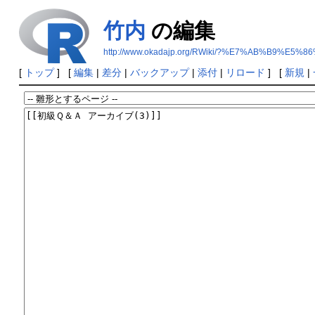
竹内
の編集
http://www.okadajp.org/RWiki/?%E7%AB%B9%E5%8
[
トップ
] [
編集
|
差分
|
バックアップ
|
添付
|
リロード
] [
新規
|