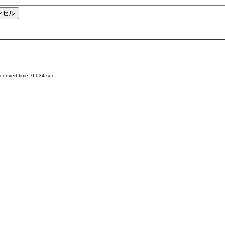
onvert time: 0.034 sec.