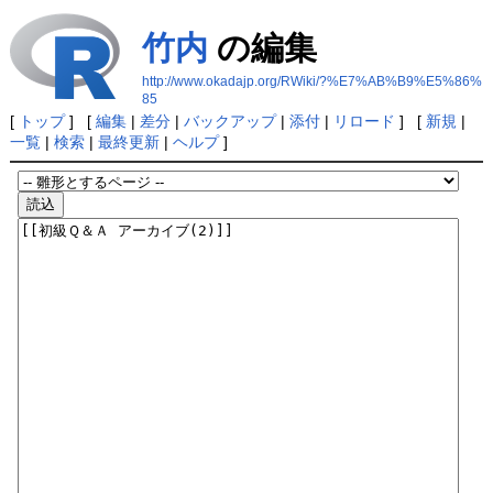
竹内
の編集
http://www.okadajp.org/RWiki/?%E7%AB%B9%E5%86%
85
[
トップ
] [
編集
|
差分
|
バックアップ
|
添付
|
リロード
] [
新規
|
一覧
|
検索
|
最終更新
|
ヘルプ
]